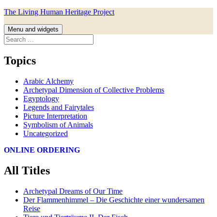
Skip
The Living Human Heritage Project
to
content
Menu and widgets
Search
for:
Topics
Arabic Alchemy
Archetypal Dimension of Collective Problems
Egyptology
Legends and Fairytales
Picture Interpretation
Symbolism of Animals
Uncategorized
ONLINE ORDERING
All Titles
Archetypal Dreams of Our Time
Der Flammenhimmel – Die Geschichte einer wundersamen
Reise