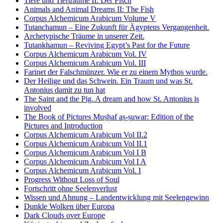
Tiere und Tierträume II. Der Fisch
Animals and Animal Dreams II: The Fish
Corpus Alchemicum Arabicum Volume V
Tutanchamun – Eine Zukunft für Ägyptens Vergangenheit.
Archetypische Träume in unserer Zeit.
Tutankhamun – Reviving Egypt’s Past for the Future
Corpus Alchemicum Arabicum Vol. IV
Corpus Alchemicum Arabicum Vol. III
Farinet der Falschmünzer. Wie er zu einem Mythos wurde.
Der Heilige und das Schwein. Ein Traum und was St.
Antonius damit zu tun hat
The Saint and the Pig. A dream and how St. Antonius is
involved
The Book of Pictures Muṣḥaf aṣ-ṣuwar: Edition of the
Pictures and Introduction
Corpus Alchemicum Arabicum Vol II.2
Corpus Alchemicum Arabicum Vol II.1
Corpus Alchemicum Arabicum Vol I B
Corpus Alchemicum Arabicum Vol I A
Corpus Alchemicum Arabicum Vol. I
Progress Without Loss of Soul
Fortschritt ohne Seelenverlust
Wissen und Ahnung – Landentwicklung mit Seelengewinn
Dunkle Wolken über Europa
Dark Clouds over Europe