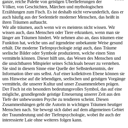
ganze, reiche Palette von geistigen Überlieferungen der
Völker, von Geschichten, Märchen und mythologischen
Erzählungen zum Fisch. Es ist deshalb nicht verwunderlich, dass er
auch häufig aus der Seelentiefe moderner Menschen, das heißt in
ihren Träumen auftaucht.
Wir alle träumen, auch wenn wir es meistens nicht wissen. Wir
wissen auch, dass Menschen oder Tiere erkranken, wenn man sie
länger am Träumen hindert. Wir nehmen also an, dass träumen eine
Funktion hat, welche uns auf irgendeine unbekannte Weise gesund
erhält. Die moderne Tiefenpsychologie zeigt auch, dass Träume
seelische Bilder oder Symbole produzieren, welche einen Sinn
vermitteln können. Dieser hilft uns, das Wesen des Menschen und
die unsichtbaren Mitspieler seines Schicksals besser zu verstehen.
Sie sind in diesem Sinne eine Quelle der Selbsterkenntnis, der
Information über uns selbst. Auf einer kollektiven Ebene können sie
uns Hinweise auf die lebendigen, seelischen und geistigen Vorgänge
vermitteln, die unserer Kultur und unser Zusammenleben prägen.
Der Fisch ist ein besonders bedeutungsvolles Symbol, das auf eine
mögliche, grundlegende geistige Erneuerung unserer Zeit aus den
Tiefe der unbewussten Psyche zu tendieren scheint. Diesen
Zusammenhängen geht die Autorin in wichtigen Träumen heutiger
Menschen nach. Sie bewegt sich dabei auf dem allgemeinen Gebiet
der Traumdeutung und der Tiefenpsychologie, wobei ihr auch der
interessierte Laie ohne weiteres folgen kann.