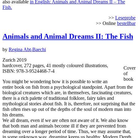
also available
in English: Animals and Animal Dreams II – The
Fish.
>>
Leseprobe
>> Online
bestellbar
Animals and Animal Dreams II: The Fish
by
Regina Abt-Baechi
Zurich 2019
hardcover, 272 pages, 41 mostly coloured illustrations,
Cover
ISBN: 978-3-9524468-7-4
of
book
You might be wondering how it is possible to write an
entire book on fish from a psychological standpoint. Apart from the
biological creatures which are, in themselves, fascinating creatures,
there is a rich palette of traditional folklore, fairy tales and
mythological stories about fish. It is, therefore, not surprising that the
fish often rises up out of the depths of the soul of modern man into
his dreams.
We all dream, even if we are often not aware of it. We also know
that both man and animals become ill if they are prevented from
dreaming over a longer period of time. Thus, we may assume that,
in some unknown way, dreaming keeps us healthy. Modern Depth