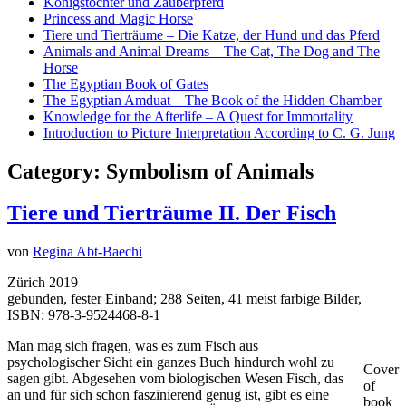
Königstochter und Zauberpferd
Princess and Magic Horse
Tiere und Tierträume – Die Katze, der Hund und das Pferd
Animals and Animal Dreams – The Cat, The Dog and The
Horse
The Egyptian Book of Gates
The Egyptian Amduat – The Book of the Hidden Chamber
Knowledge for the Afterlife – A Quest for Immortality
Introduction to Picture Interpretation According to C. G. Jung
Category:
Symbolism of Animals
Tiere und Tierträume II. Der Fisch
von
Regina Abt-Baechi
Zürich 2019
gebunden, fester Einband; 288 Seiten, 41 meist farbige Bilder,
ISBN: 978-3-9524468-8-1
Man mag sich fragen, was es zum Fisch aus
psychologischer Sicht ein ganzes Buch hindurch wohl zu
Cover
sagen gibt. Abgesehen vom biologischen Wesen Fisch, das
of
an und für sich schon faszinierend genug ist, gibt es eine
book