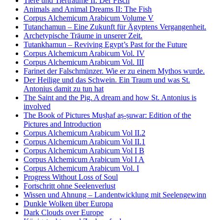
Tiere und Tierträume II. Der Fisch
Animals and Animal Dreams II: The Fish
Corpus Alchemicum Arabicum Volume V
Tutanchamun – Eine Zukunft für Ägyptens Vergangenheit.
Archetypische Träume in unserer Zeit.
Tutankhamun – Reviving Egypt’s Past for the Future
Corpus Alchemicum Arabicum Vol. IV
Corpus Alchemicum Arabicum Vol. III
Farinet der Falschmünzer. Wie er zu einem Mythos wurde.
Der Heilige und das Schwein. Ein Traum und was St.
Antonius damit zu tun hat
The Saint and the Pig. A dream and how St. Antonius is
involved
The Book of Pictures Muṣḥaf aṣ-ṣuwar: Edition of the
Pictures and Introduction
Corpus Alchemicum Arabicum Vol II.2
Corpus Alchemicum Arabicum Vol II.1
Corpus Alchemicum Arabicum Vol I B
Corpus Alchemicum Arabicum Vol I A
Corpus Alchemicum Arabicum Vol. I
Progress Without Loss of Soul
Fortschritt ohne Seelenverlust
Wissen und Ahnung – Landentwicklung mit Seelengewinn
Dunkle Wolken über Europa
Dark Clouds over Europe