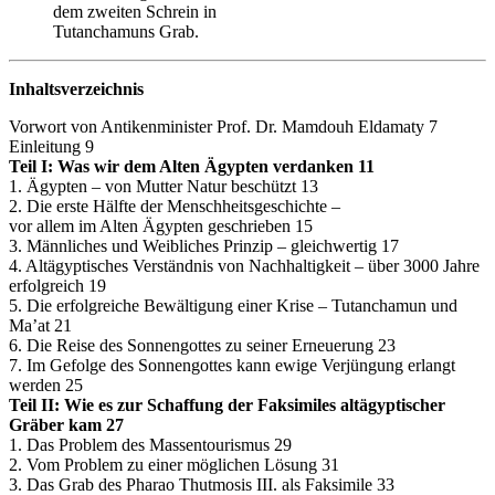
dem zweiten Schrein in
Tutanchamuns Grab.
Inhaltsverzeichnis
Vorwort von Antikenminister Prof. Dr. Mamdouh Eldamaty 7
Einleitung 9
Teil I: Was wir dem Alten Ägypten verdanken 11
1. Ägypten – von Mutter Natur beschützt 13
2. Die erste Hälfte der Menschheitsgeschichte –
vor allem im Alten Ägypten geschrieben 15
3. Männliches und Weibliches Prinzip – gleichwertig 17
4. Altägyptisches Verständnis von Nachhaltigkeit – über 3000 Jahre
erfolgreich 19
5. Die erfolgreiche Bewältigung einer Krise – Tutanchamun und
Ma’at 21
6. Die Reise des Sonnengottes zu seiner Erneuerung 23
7. Im Gefolge des Sonnengottes kann ewige Verjüngung erlangt
werden 25
Teil II: Wie es zur Schaffung der Faksimiles altägyptischer
Gräber kam 27
1. Das Problem des Massentourismus 29
2. Vom Problem zu einer möglichen Lösung 31
3. Das Grab des Pharao Thutmosis III. als Faksimile 33