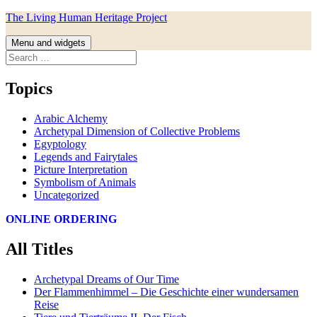
Skip
The Living Human Heritage Project
to
content
Menu and widgets
Search
for:
Topics
Arabic Alchemy
Archetypal Dimension of Collective Problems
Egyptology
Legends and Fairytales
Picture Interpretation
Symbolism of Animals
Uncategorized
ONLINE ORDERING
All Titles
Archetypal Dreams of Our Time
Der Flammenhimmel – Die Geschichte einer wundersamen
Reise