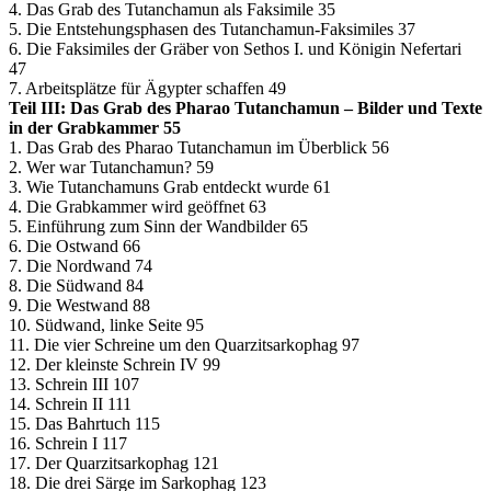
4. Das Grab des Tutanchamun als Faksimile 35
5. Die Entstehungsphasen des Tutanchamun-Faksimiles 37
6. Die Faksimiles der Gräber von Sethos I. und Königin Nefertari
47
7. Arbeitsplätze für Ägypter schaffen 49
Teil III: Das Grab des Pharao Tutanchamun –
Bilder und Texte
in der Grabkammer 55
1. Das Grab des Pharao Tutanchamun im Überblick 56
2. Wer war Tutanchamun? 59
3. Wie Tutanchamuns Grab entdeckt wurde 61
4. Die Grabkammer wird geöffnet 63
5. Einführung zum Sinn der Wandbilder 65
6. Die Ostwand 66
7. Die Nordwand 74
8. Die Südwand 84
9. Die Westwand 88
10. Südwand, linke Seite 95
11. Die vier Schreine um den Quarzitsarkophag 97
12. Der kleinste Schrein IV 99
13. Schrein III 107
14. Schrein II 111
15. Das Bahrtuch 115
16. Schrein I 117
17. Der Quarzitsarkophag 121
18. Die drei Särge im Sarkophag 123