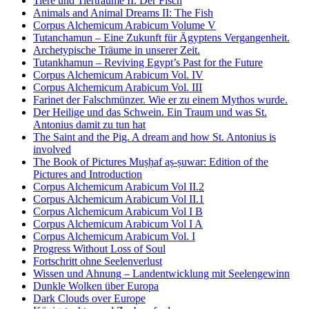
Tiere und Tierträume II. Der Fisch
Animals and Animal Dreams II: The Fish
Corpus Alchemicum Arabicum Volume V
Tutanchamun – Eine Zukunft für Ägyptens Vergangenheit.
Archetypische Träume in unserer Zeit.
Tutankhamun – Reviving Egypt’s Past for the Future
Corpus Alchemicum Arabicum Vol. IV
Corpus Alchemicum Arabicum Vol. III
Farinet der Falschmünzer. Wie er zu einem Mythos wurde.
Der Heilige und das Schwein. Ein Traum und was St.
Antonius damit zu tun hat
The Saint and the Pig. A dream and how St. Antonius is
involved
The Book of Pictures Muṣḥaf aṣ-ṣuwar: Edition of the
Pictures and Introduction
Corpus Alchemicum Arabicum Vol II.2
Corpus Alchemicum Arabicum Vol II.1
Corpus Alchemicum Arabicum Vol I B
Corpus Alchemicum Arabicum Vol I A
Corpus Alchemicum Arabicum Vol. I
Progress Without Loss of Soul
Fortschritt ohne Seelenverlust
Wissen und Ahnung – Landentwicklung mit Seelengewinn
Dunkle Wolken über Europa
Dark Clouds over Europe