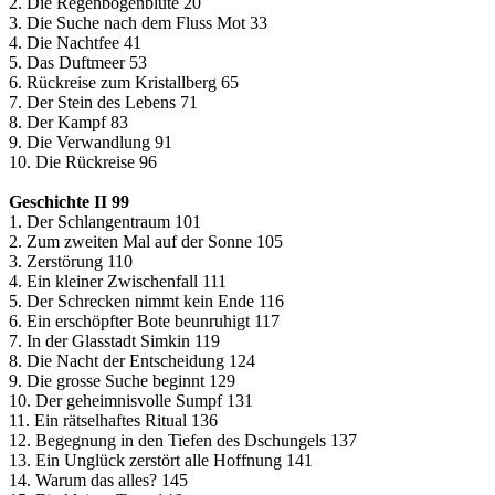
2. Die Regenbogenblüte 20
3. Die Suche nach dem Fluss Mot 33
4. Die Nachtfee 41
5. Das Duftmeer 53
6. Rückreise zum Kristallberg 65
7. Der Stein des Lebens 71
8. Der Kampf 83
9. Die Verwandlung 91
10. Die Rückreise 96
Geschichte II 99
1. Der Schlangentraum 101
2. Zum zweiten Mal auf der Sonne 105
3. Zerstörung 110
4. Ein kleiner Zwischenfall 111
5. Der Schrecken nimmt kein Ende 116
6. Ein erschöpfter Bote beunruhigt 117
7. In der Glasstadt Simkin 119
8. Die Nacht der Entscheidung 124
9. Die grosse Suche beginnt 129
10. Der geheimnisvolle Sumpf 131
11. Ein rätselhaftes Ritual 136
12. Begegnung in den Tiefen des Dschungels 137
13. Ein Unglück zerstört alle Hoffnung 141
14. Warum das alles? 145