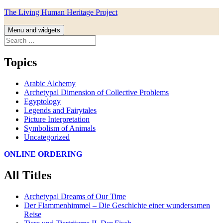
Skip
The Living Human Heritage Project
to
content
Menu and widgets
Search
for:
Topics
Arabic Alchemy
Archetypal Dimension of Collective Problems
Egyptology
Legends and Fairytales
Picture Interpretation
Symbolism of Animals
Uncategorized
ONLINE ORDERING
All Titles
Archetypal Dreams of Our Time
Der Flammenhimmel – Die Geschichte einer wundersamen
Reise