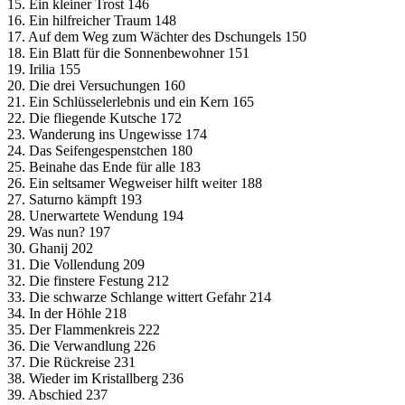
15. Ein kleiner Trost 146
16. Ein hilfreicher Traum 148
17. Auf dem Weg zum Wächter des Dschungels 150
18. Ein Blatt für die Sonnenbewohner 151
19. Irilia 155
20. Die drei Versuchungen 160
21. Ein Schlüsselerlebnis und ein Kern 165
22. Die fliegende Kutsche 172
23. Wanderung ins Ungewisse 174
24. Das Seifengespenstchen 180
25. Beinahe das Ende für alle 183
26. Ein seltsamer Wegweiser hilft weiter 188
27. Saturno kämpft 193
28. Unerwartete Wendung 194
29. Was nun? 197
30. Ghanij 202
31. Die Vollendung 209
32. Die finstere Festung 212
33. Die schwarze Schlange wittert Gefahr 214
34. In der Höhle 218
35. Der Flammenkreis 222
36. Die Verwandlung 226
37. Die Rückreise 231
38. Wieder im Kristallberg 236
39. Abschied 237