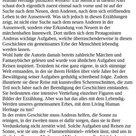
Human Heritage publiziert werden? Ein Mensch in diesem Alter
schaut doch eigentlich zuerst einmal nach vorne und ist auf der
Suche nach dem Neuen, dem Anderen, nach dem sich eröffnenden
Leben in der Aussenwelt. Was sich jedoch in diesen Erzählungen
zeigt, ist nicht eine Suche nach dem neuen Anderen in der
Aussenwelt, sondern eine Erkundung von Neuem in der
märchenhaften Innenwelt. Dort stellen sich dem Protagonisten
Andreas wichtige Aufgaben, welche überraschenderweise in diesen
Geschichten ein gemeinsames Erbe der Menschheit lebendig
werden lassen.
Wohl hatte die Autorin damals bereits zahlreiche Märchen und
Fantasybücher gelesen und wurde von ähnlichen Aufgaben und
Reisen inspiriert. Trotzdem ist eine ganz eigene, in sich stimmige
Welt entstanden, in der sie ihrem Helden über viele Jahre bei der
Bewältigung seiner Aufgaben geduldig schreibend folgte. Zudem
illustrierte sie diese Reise mit kunstvollen Scherenschnitten, die zum
Teil noch Jahre nach der Beendigung der Geschichten entstanden.
Sie bedeuteten eine intensive Vertiefung einzelner Figuren und
Bilder der Erzählung. Aber was hat das alles mit dem Lebendig-
Werden unseres gemeinsamen Erbes, mit dem Living Human
Heritage zu tun?
In der ersten Geschichte muss Andreas helfen, die Sonne zu
reinigen, in der zweiten muss er dafür sorgen, dass sie in ihrer
Verdunkelung nicht zerstört wird. Solche Aufgaben und Reisen zur
Sonne, wie sie uns der «Flammenhimmel» erleben lässt, sind uns in