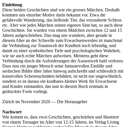
Einleitung
Diese beiden Geschichten sind wie ein grosses Märchen. Deshalb
kommen uns einzelne Motive darin bekannt vor. Etwa die
gefahrvolle Wanderung, das helfende Tier, das verzauberte Schloss
etc. Aber wie jedes Märchen seinen eigenen Sinn hat, so auch diese
Geschichten. Sie wurden von einem Mädchen zwischen 12 und 15
Jahren aufgeschrieben. Das mag uns wundern, aber gerade in
diesem Alter an der Schwelle zum Erwachsenwerden ist manchmal
die Verbindung zur Traumwelt der Kindheit noch lebendig, und
damit zu einer symbolischen Tiefe und psychologischen Wahrheit,
wie sie auch echte Märchen aufweisen. Meistens geht diese
Verbindung durch die Anforderungen der Aussenwelt bald verloren.
Dass nun ein junger Mensch seine fantasievollen Einfälle und
seelischen Bilder über Jahre hinweg aufschreibt und schliesslich mit
kunstvollen Scherenschnitten bebildert, ist nicht nur ungewöhnlich,
sondern es ist daraus ein kostbares kleines Werk für Erwachsene
und Kinder entstanden, das nun in diesem Buch erstmals in
gedruckter Form vorliegt.
Zürich im November 2020 — Die Herausgeber
Nachwort
Wie kommt es, dass zwei Geschichten, geschrieben und illustriert
von einem Teenager im Alter von 12-15 Jahren, im Verlag Living