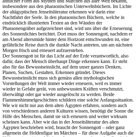
ähnlicher Form aus Mythen und Märchen aus aller Welt bekannt,
insbesondere aus den pharaonischen Unterweltsbüchern. Im Lichte
der altägyptischen Jenseitsliteratur erkennen wir darin eine
Nachtfahrt der Seele. In den pharaonischen Büchern, welche in
eindrücklich illustrierten Texten an den Wänden der
Pharaonengräber aufgezeichnet sind, wird uns über die Erneuerung
des Sonnenlichtes berichtet. Dort muss der Sonnengott, nachdem er
am Abend altersmüde hinter dem Horizont entschwunden ist, eine
gefährliche Reise durch die dunkle Nacht antreten, um am nächsten
Morgen frisch und erneuert aufzuerstehen.
Der Sonnengott ist für das Licht auf der Erde verantwortlich, also
dafür, dass der Mensch überhaupt Dinge erkennen kann. Er steht
also für das Bewusstseinslicht, auf dem unser ganzes Denken,
Planen, Suchen, Gestalten, Erkennen gründet. Dieses
Bewusstseinslicht muss sich gemäss allen mythologischen
Vorstellungen der Welt immer wieder erneuern, weil es immer
wieder in Gefahr gerät, von unbewussten Kräften verschmutzt,
überwältigt oder gar wieder ausgelöscht zu werden. Beide
Flammenhimmelgeschichten schildern eine solche Anfangssituation.
Wie wir nicht nur aus dem alten Ägypten erfahren, sondern auch
von verschiedenen anderen Kulturen wissen, benötigt die Sonne die
Hilfe des Menschen, damit sie sich erneuern und weiter wirksam
scheinen kann. Aber wie das in der Jenseitsliteratur des alten
Ägypten beschrieben wird, braucht der Sonnengott – oder ganz
allgemein die Heldenfigur im Märchen – für diese Aufgabe auch die