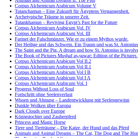
Animals and Animal Dreams II: The Fish
Corpus Alchemicum Arabicum Volume V
Tutanchamun – Eine Zukunft für Ägyptens Vergangenheit.
Archetypische Träume in unserer Zeit.
Tutankhamun – Reviving Egypt’s Past for the Future
Corpus Alchemicum Arabicum Vol. IV
Corpus Alchemicum Arabicum Vol. III
Farinet der Falschmünzer. Wie er zu einem Mythos wurde.
Der Heilige und das Schwein. Ein Traum und was St. Antonius 
The Saint and the Pig. A dream and how St. Antonius is involv
The Book of Pictures Muṣḥaf aṣ-ṣuwar: Edition of the Pictures 
Corpus Alchemicum Arabicum Vol II.2
Corpus Alchemicum Arabicum Vol II.1
Corpus Alchemicum Arabicum Vol I B
Corpus Alchemicum Arabicum Vol I A
Corpus Alchemicum Arabicum Vol. I
Progress Without Loss of Soul
Fortschritt ohne Seelenverlust
Wissen und Ahnung – Landentwicklung mit Seelengewinn
Dunkle Wolken über Europa
Dark Clouds over Europe
Königstochter und Zauberpferd
Princess and Magic Horse
Tiere und Tierträume – Die Katze, der Hund und das Pferd
Animals and Animal Dreams – The Cat, The Dog and The Hor