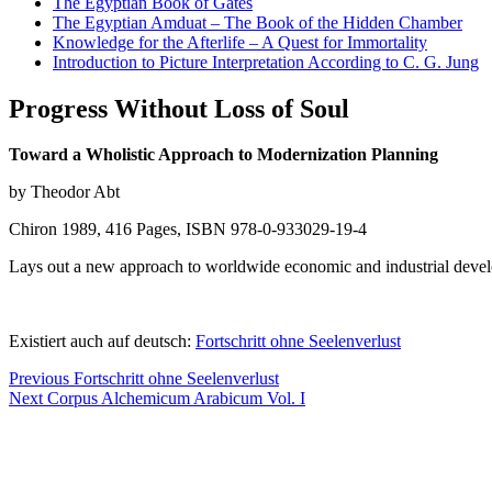
The Egyptian Book of Gates
The Egyptian Amduat – The Book of the Hidden Chamber
Knowledge for the Afterlife – A Quest for Immortality
Introduction to Picture Interpretation According to C. G. Jung
Progress Without Loss of Soul
Toward a Wholistic Approach to Modernization Planning
by Theodor Abt
Chiron 1989, 416 Pages, ISBN 978-0-933029-19-4
Lays out a new approach to worldwide economic and industrial deve
Existiert auch auf deutsch:
Fortschritt ohne Seelenverlust
Post
Previous
Previous
Fortschritt ohne Seelenverlust
Next
post:
Next
Corpus Alchemicum Arabicum Vol. I
navigation
post: